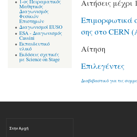
Αιτήσεις μέχρι 
1-ος Πειραματικός
Μαθητικός
Διαγωνισμός
Φυσικών
Επιμορφωτικά σ
Επιστημών
Διαγωνισμοί EUSO
σης στο CERΝ (
ESA - Διαγωνισμός
Cassini
Εκπαιδευτικό
Αίτηση
υλικό
Εκδόσεις σχετικές
με Science on Stage
Επιλεγέντες
Διαβιβαστικό για τις συμμ
Στην Αρχή