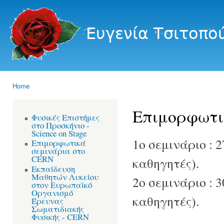
Ski
mai
Ευγενία
con
Τσιτοπούλου
Home
You are here
Επιμορφωτι
Φυσικές Επιστήμες
στο Προσκήνιο -
Science on Stage
1ο σεμινάριο : 
Επιμορφωτικά
σεμινάρια στο
CERN
καθηγητές).
Εκπαίδευση
Mαθητών Λυκείου
2ο σεμινάριο : 
στον Ευρωπαϊκό
Οργανισμό
καθηγητές).
Έρευνας
Σωματιδιακής
Φυσικής - CERN