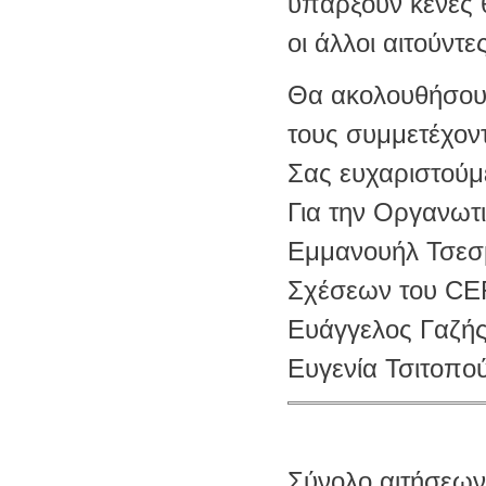
υπάρξουν κενές 
οι άλλοι αιτούντε
Θα ακολουθήσουν
τους συμμετέχοντ
Σας ευχαριστούμε
Για την Οργανωτ
Εμμανουήλ Τσεσμ
Σχέσεων του C
Ευάγγελος Γαζή
Ευγενία Τσιτοπο
Σύνολο αιτήσεων