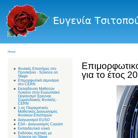
Ευγενία
Τσιτοπούλου
Home
You are here
Επιμορφωτικό
Φυσικές Επιστήμες στο
για το έτος 2
Προσκήνιο - Science on
Stage
Επιμορφωτικά σεμινάρια
στο CERN
Εκπαίδευση Mαθητών
Λυκείου στον Ευρωπαϊκό
Οργανισμό Έρευνας
Σωματιδιακής Φυσικής -
CERN
1-ος Πειραματικός
Μαθητικός Διαγωνισμός
Φυσικών Επιστημών
Διαγωνισμοί EUSO
ESA - Διαγωνισμός Cassini
Εκπαιδευτικό υλικό
Εκδόσεις σχετικές με
Science on Stage